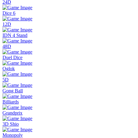
24D
Dice 6
12D
IDN 4 Stand
48D
Duel Dice
Oglok
5D
Gong Ball
Billiards
Grandprix
3D Shio
Monopoly