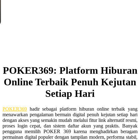
POKER369: Platform Hiburan
Online Terbaik Penuh Kejutan
Setiap Hari
POKER369
hadir sebagai platform hiburan online terbaik yang
menawarkan pengalaman bermain digital penuh kejutan setiap hari
dengan akses yang semakin mudah melalui fitur link alternatif resmi,
proses login cepat, dan sistem daftar akun yang praktis. Banyak
pengguna memilih POKER 369 karena menghadirkan beragam
permainan digital populer dengan tampilan modern, performa stabil,