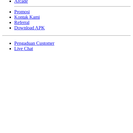
Arcade
Promosi
Kontak Kami
Referral
Download APK
Pengaduan Customer
Live Chat