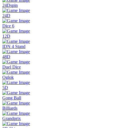
24Dspin
24D
Dice 6
12D
IDN 4 Stand
48D
Duel Dice
Oglok
5D
Gong Ball
Billiards
Grandprix