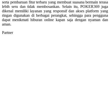
serta pembaruan fitur terbaru yang membuat suasana bermain terasa
lebih seru dan tidak membosankan. Selain itu, POKER369 juga
dikenal memiliki layanan yang responsif dan akses platform yang
ringan digunakan di berbagai perangkat, sehingga para pengguna
dapat menikmati hiburan online kapan saja dengan nyaman dan
aman.
Partner