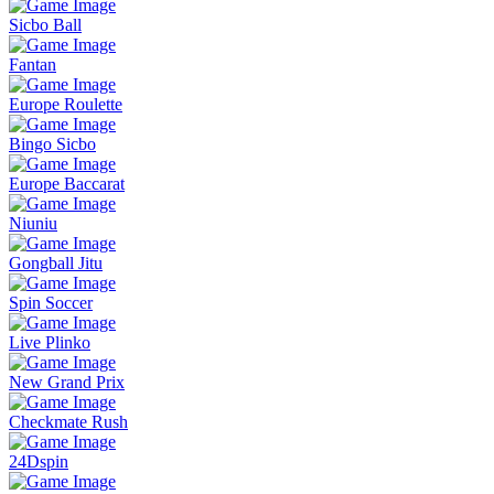
Sicbo Ball
Fantan
Europe Roulette
Bingo Sicbo
Europe Baccarat
Niuniu
Gongball Jitu
Spin Soccer
Live Plinko
New Grand Prix
Checkmate Rush
24Dspin