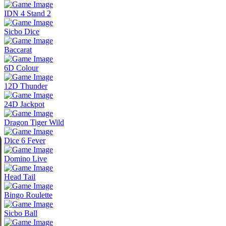
IDN 4 Stand 2
Sicbo Dice
Baccarat
6D Colour
12D Thunder
24D Jackpot
Dragon Tiger Wild
Dice 6 Fever
Domino Live
Head Tail
Bingo Roulette
Sicbo Ball